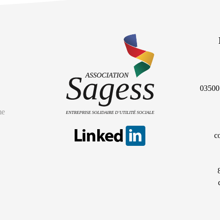
03500 
me
c